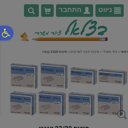
לתפריט
לתוכן
לתפריט
אתר
המרכזי
נגישות
ניווט
התחבר
0
פ
סר
ראשי
>
ציוד משרדי
>
סיכות חיבור לשדכנים
>
סיכות 23/20 קנגרו
נג