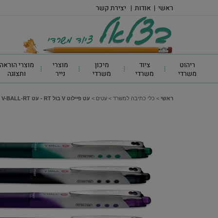
ראשי
|
אודות
|
יצירת קשר
ריהוט
ציוד
מיכון
מוצרי
מוצרי הוראה
משרדי
משרדי
משרדי
נייר
ותצוגה
ראשי
>
כלי כתיבה למשרד
>
עטים
>
עט פיילוט V בול RT - עט V-BALL-RT עובי 0.5, צבע כחול