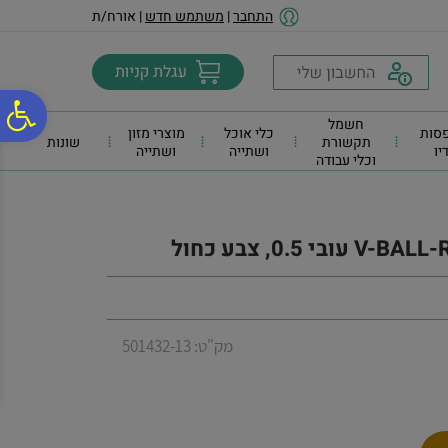
לתפריט
לתוכן
לתפריט
התחבר
|
משתמש חדש
| אורח/ת
אתר
המרכזי
נגישות
פ
חשמל
סות
כלי אוכל
מוצרי מזון
תקשורת
שונות
דיו
ושתייה
ושתייה
וכלי עבודה
סר
נג
מק"ט: 501432-13