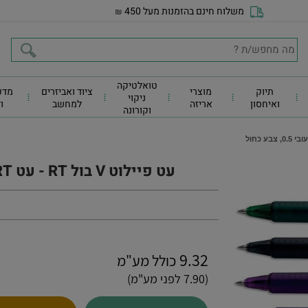
משלוח חינם בהזמנות מעל 450
₪
טואלטיקה
תיוק
מוצרי
ציוד ואביזרים
מדפ
ניקוי
ואיחסון
אריזה
למחשב
ו
וקורונה
עט פיילוט V בול RT - עט V-BALL-RT עובי 0.5, צבע כחול
9.32
כולל מע"מ
(7.90 לפני מע"מ)