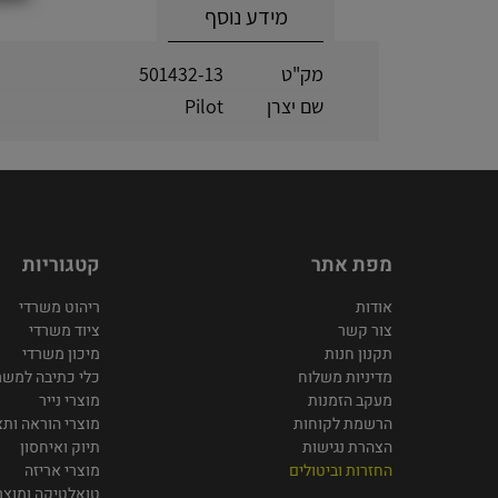
מידע נוסף
מק"ט
501432-13
שם יצרן
Pilot
מפת אתר
קטגוריות
אודות
ריהוט משרדי
צור קשר
ציוד משרדי
תקנון חנות
מיכון משרדי
מדיניות משלוח
כלי כתיבה למשר
מעקב הזמנות
מוצרי נייר
הרשמת לקוחות
מוצרי הוראה ותצ
הצהרת נגישות
תיוק ואיחסון
החזרות וביטולים
מוצרי אריזה
טואלטיקה ומוצרי