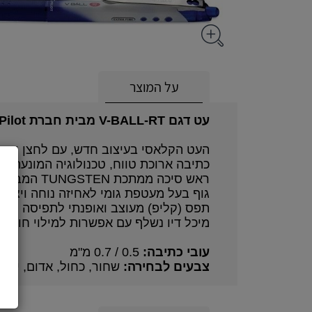
על המוצר
עט דגם V-BALL-RT מבית חברת Pilot.
העט הקלאסי בעיצוב חדש, עם לחצן ודיו נ
כתיבה ארוכת טווח, טכנולוגיה המונעת נזיל
ראש סיכה ממתכת TUNGSTEN המבטיח כתיבה חלקה וללא קטיעות.
גוף בעל מעטפת גומי לאחיזה נוחה ויציב
תפס (קליפ) מעוצב ואופנתי לתפיסה נוחה
מיכל דיו נשלף עם אפשרות למילוי חוזר.
עובי כתיבה:
0.5 / 0.7 מ"מ
צבעים לבחירה:
שחור, כחול, אדום, ירוק