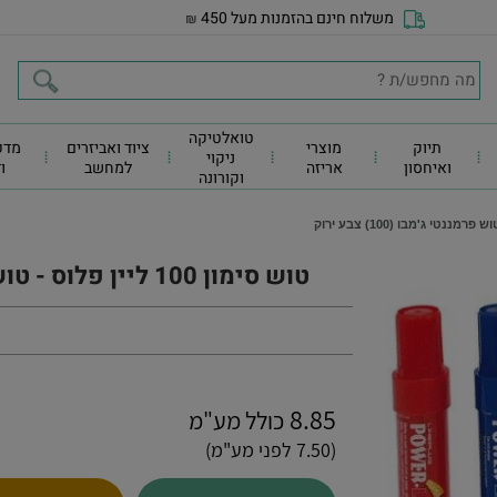
משלוח חינם בהזמנות מעל 450
₪
טואלטיקה
תיוק
מוצרי
ציוד ואביזרים
מדפ
ניקוי
ואיחסון
אריזה
למחשב
ו
וקורונה
טוש סימון 100 ליין פלוס - טוש פרמננטי ג'מבו (100) צבע ירוק
8.85
כולל מע"מ
(7.50 לפני מע"מ)