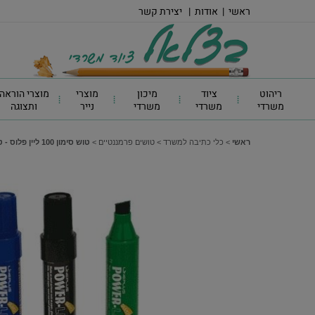
ראשי
|
אודות
|
יצירת קשר
ריהוט
ציוד
מיכון
מוצרי
מוצרי הוראה
משרדי
משרדי
משרדי
נייר
ותצוגה
ראשי
>
כלי כתיבה למשרד
>
טושים פרמננטיים
>
טוש סימון 100 ליין פלוס - טוש פרמננטי ג'מבו (100) צבע ירוק