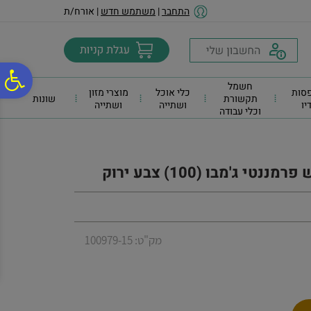
לתפריט
לתוכן
לתפריט
התחבר
|
משתמש חדש
| אורח/ת
אתר
המרכזי
נגישות
פ
חשמל
סות
כלי אוכל
מוצרי מזון
תקשורת
שונות
דיו
ושתייה
ושתייה
וכלי עבודה
סר
נג
מק"ט: 100979-15