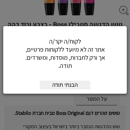
טוש הדגשה סטבילו Boss - בצבע ורוד כהה
לקוח/ה יקר/ה
אתר זה לא מיועד ללקוחות פרטיים,
3.78
כולל מע"מ
אך ורק לחברות, מוסדות, ומשרדים.
(3.20 לפני מע"מ)
תודה.
הוסף לעגלה
הזמן עכשיו
הבנתי תודה
על המוצר
טושים זוהרים דגם Boss Original מבית חברת Stabilo.
טוש ההדגשה הנמכר ביותר בישראל בעיצוב המקורי