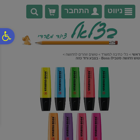
לתפריט
לתוכן
לתפריט
אתר
המרכזי
נגישות
ניווט
התחבר
0
פ
סר
ראשי
>
כלי כתיבה למשרד
>
טושים זוהרים להדגשה
>
טוש הדגשה סטבילו Boss - בצבע ורוד כהה
נג