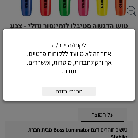
טוש הדגשה סטיבלו לומינטור נוזלי - צבע
אדום
לקוח/ה יקר/ה
אתר זה לא מיועד ללקוחות פרטיים,
אך ורק לחברות, מוסדות, ומשרדים.
9.09
כולל מע"מ
תודה.
(7.70 לפני מע"מ)
הבנתי תודה
הוסף לעגלה
הזמן עכשיו
על המוצר
טושים זוהרים דגם Boss Luminator מבית חברת
Stabilo.