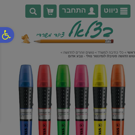
לתפריט
לתוכן
לתפריט
אתר
המרכזי
נגישות
ניווט
התחבר
0
פ
סר
ראשי
>
כלי כתיבה למשרד
>
טושים זוהרים להדגשה
>
טוש הדגשה סטיבלו לומינטור נוזלי - צבע אדום
נג