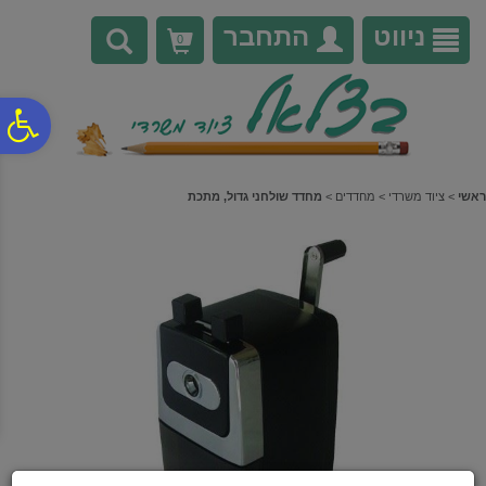
לתפריט
לתוכן
לתפריט
אתר
המרכזי
נגישות
ניווט
התחבר
0
פ
סר
ראשי
>
ציוד משרדי
>
מחדדים
>
מחדד שולחני גדול, מתכת
נג