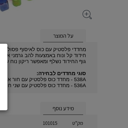
על המוצר
מחדדי פלסטיק עם כוס לאיסוף פסולת, תוצרת many
חידוד קל ונוח באמצעות להב גרמני איכותי
גוף החידוד נשלף ומאפשר ריקון נוח של 
סוגי מחדדים לבחירה:
538A - מחדד כוס פלסטיק עם חור אחד
536A - מחדד כוס פלסטיק עם שני חורים
מידע נוסף
מק"ט
101015