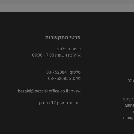
פרטי התקשרות
שעות פעילות:
א'-ה' בין השעות 09:00-17:00
ד
טלפון: 03-7520841
פקס: 03-7520856
וגה
אימייל:
bezalel@bezalel-office.co.il
 ניקוי
כתובת: המעיין 12 רמת-גן
מחשב
קשורת