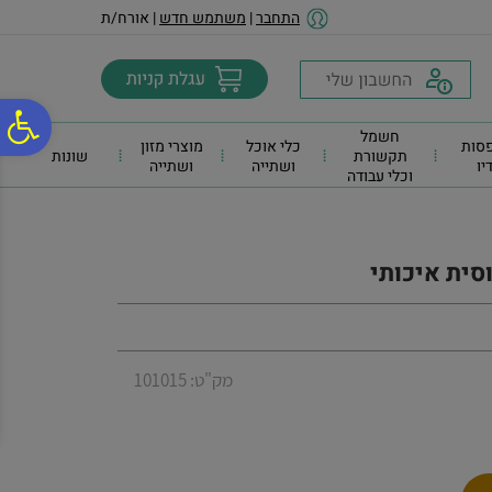
לתפריט
לתוכן
לתפריט
התחבר
|
משתמש חדש
| אורח/ת
אתר
המרכזי
נגישות
פ
חשמל
סות
כלי אוכל
מוצרי מזון
תקשורת
שונות
דיו
ושתייה
ושתייה
וכלי עבודה
סר
נג
סית איכותי
מק"ט: 101015