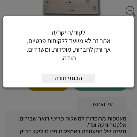
מעטפות מרופדות H 27X37
לקוח/ה יקר/ה
אתר זה לא מיועד ללקוחות פרטיים,
אך ורק לחברות, מוסדות, ומשרדים.
תודה.
2.60
כולל מע"מ
(2.20 לפני מע"מ)
הבנתי תודה
הוסף לעגלה
הזמן עכשיו
על המוצר
מעטפות מרופדות למשלוח פריטי דואר שבירים,
אלקטרוניקה וכד'.
סגירה של המעטפה באמצעות פס סיליקון דביק.