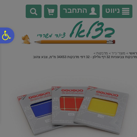
לתפריט
לתוכן
לתפריט
אתר
המרכזי
נגישות
ניווט
התחבר
0
פ
סר
ראשי
>
מוצרי נייר
>
מדבקות
>
מדבקות צבעוניות 32 דף גלילון - 32 דפי מדבקות 34X53 מ"מ, צבע צהוב
נג