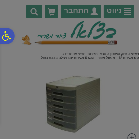
לתפריט
לתוכן
לתפריט
אתר
המרכזי
נגישות
ניווט
התחבר
0
פ
סר
ראשי
>
תיוק ואיחסון
>
ארגזי מגירות ומגשי מסמכים
>
סט מגירות *6 + מנעול אפור - ארגז 6 מגירות עם נעילה בצבע כחול
נג