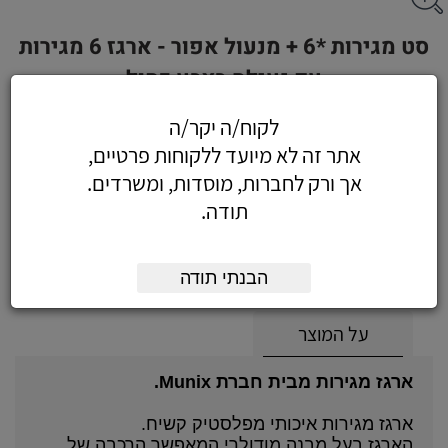
סט מגירות *6 + מנעול אפור - ארגז 6 מגירות
עם נעילה בצבע כחול
לקוח/ה יקר/ה
אתר זה לא מיועד ללקוחות פרטיים,
אך ורק לחברות, מוסדות, ומשרדים.
265.50
כולל מע"מ
תודה.
(225 לפני מע"מ)
הוסף לעגלה
הזמן עכשיו
הבנתי תודה
על המוצר
ארגז מגירות מבית חברת Munix.
ארגז מגירות איכותי מפלסטיק קשיח.
הארגז בעל מבנה מודולרי המאפשר הרכבה של