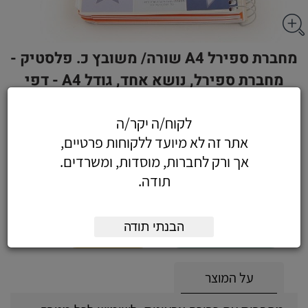
מחברת ספירל A4 שורה/ משובץ כ. פלסטיק -
מחברת ספירל, נושא אחד, גודל A4 - דפי
שורה
לקוח/ה יקר/ה
אתר זה לא מיועד ללקוחות פרטיים,
אך ורק לחברות, מוסדות, ומשרדים.
5.55
כולל מע"מ
תודה.
(4.70 לפני מע"מ)
הבנתי תודה
הוסף לעגלה
הזמן עכשיו
על המוצר