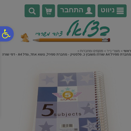
לתפריט
לתוכן
לתפריט
אתר
המרכזי
נגישות
ניווט
התחבר
0
פ
סר
ראשי
>
מוצרי נייר
>
פנקסים ומחברות
>
מחברת ספירל A4 שורה/ משובץ כ. פלסטיק - מחברת ספירל, נושא אחד, גודל A4 - דפי שורה
נג