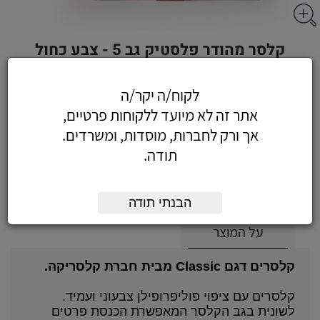
קלסר מהודר פלסטיק גב 5 - צבע כחול
לקוח/ה יקר/ה
אתר זה לא מיועד ללקוחות פרטיים,
8.73
כולל מע"מ
אך ורק לחברות, מוסדות, ומשרדים.
(7.40 לפני מע"מ)
תודה.
הוסף לעגלה
הזמן עכשיו
הבנתי תודה
על המוצר
קלסרים דגם Classic מבית חברת קלסריקה.
קלסרים עם ציפוי פוליפרופילן צבעוני ועמיד.
לשונית בגב הקלסר המאפשרת הכנסת פרטים