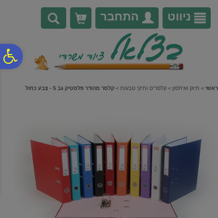
לתפריט
לתוכן
לתפריט
אתר
המרכזי
נגישות
ניווט
התחבר
0
פ
סר
ראשי
>
תיוק ואיחסון
>
קלסרים ותיקי טבעות
>
קלסר מהודר פלסטיק גב 5 - צבע כחול
נג