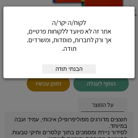
לקוח/ה יקר/ה
חוצצי פלסטיק עבה, גודל פוליו, דירוג 1-12
אתר זה לא מיועד ללקוחות פרטיים,
אך ורק לחברות, מוסדות, ומשרדים.
תודה.
7.73
כולל מע"מ
(6.55 לפני מע"מ)
הבנתי תודה
הוסף לעגלה
הזמן עכשיו
על המוצר
חוצצים מדורגים מפוליפרופילן איכותי, עמיד ועבה
במיוחד.
לסידור ניירת ומסמכים בתוך קלסרים ותיקי טבעות.