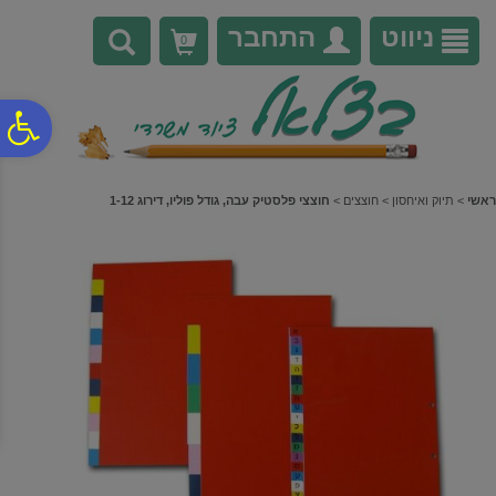
לתפריט
לתוכן
לתפריט
אתר
המרכזי
נגישות
ניווט
התחבר
0
פ
סר
ראשי
>
תיוק ואיחסון
>
חוצצים
>
חוצצי פלסטיק עבה, גודל פוליו, דירוג 1-12
נג