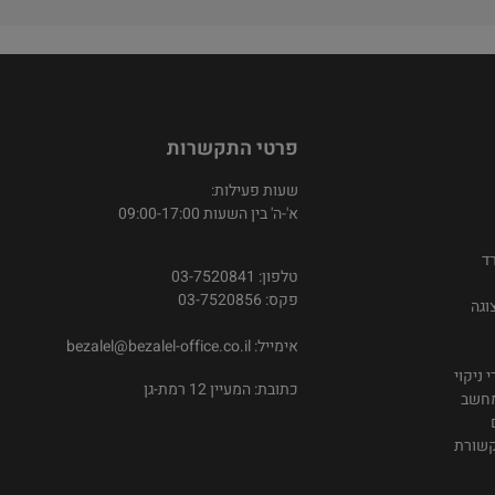
פרטי התקשרות
שעות פעילות:
א'-ה' בין השעות 09:00-17:00
ד
טלפון: 03-7520841
פקס: 03-7520856
וגה
אימייל:
bezalel@bezalel-office.co.il
 ניקוי
כתובת: המעיין 12 רמת-גן
מחשב
קשורת