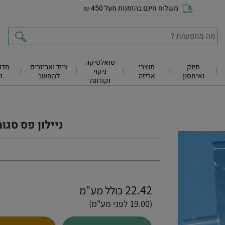
משלוח חינם בהזמנות מעל 450
₪
טואלטיקה
תיוק
מוצרי
ציוד ואביזרים
מדפ
ניקוי
ואיחסון
אריזה
למחשב
ו
וקורונה
ניילון פס סגור 25*18 100 י
22.42
כולל מע"מ
(19.00 לפני מע"מ)