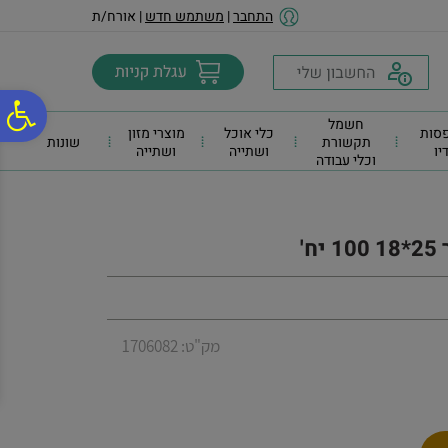
לתפריט
לתוכן
לתפריט
התחבר
|
משתמש חדש
| אורח/ת
אתר
המרכזי
נגישות
פ
חשמל
סות
כלי אוכל
מוצרי מזון
תקשורת
שונות
דיו
ושתייה
ושתייה
וכלי עבודה
סר
נג
ח'
מק"ט: 1706082