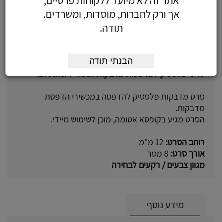
אתר זה לא מיועד ללקוחות פרטיים,
אך ורק לחברות, מוסדות, ומשרדים.
תודה.
על המוצר
הבנתי תודה
סרטי פלסטיק למדפסות מדבקות Brother P-Toch.
סרט מדבקות פלסטיק להדפסה במכשירי הדפסת
מדבקות.
הסרט מגיע בקופסא אטומה, מוכן לשימוש מיידי.
רוחב הסרט:
12 מ"מ
אורך סרט:
8 מטר
מגוון צבעים / רקעים לבחירה
מידע נוסף