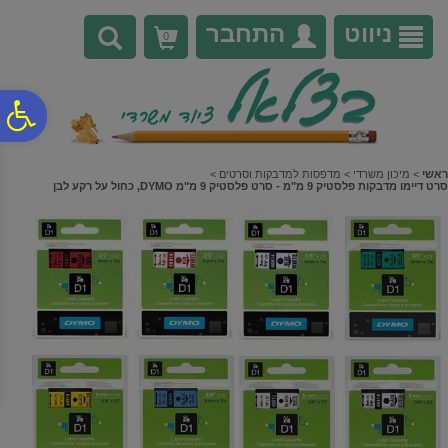
לתפריט
לתוכן
לתפריט
אתר
המרכזי
נגישות
ניווט
התחבר
0
פ
סר
ראשי
>
מיכון משרדי
>
מדפסות למדבקות וסרטים
>
סרט דיימו מדבקות פלסטיק 9 מ"מ - סרט פלסטיק 9 מ"מ DYMO, כחול על רקע לבן
נג