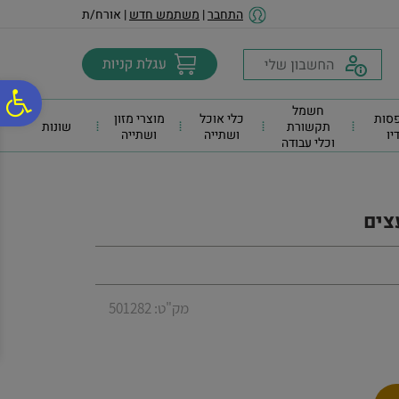
לתפריט
לתוכן
לתפריט
התחבר
|
משתמש חדש
| אורח/ת
אתר
המרכזי
נגישות
פ
חשמל
סות
כלי אוכל
מוצרי מזון
תקשורת
שונות
דיו
ושתייה
ושתייה
וכלי עבודה
סר
נג
צים
מק"ט: 501282