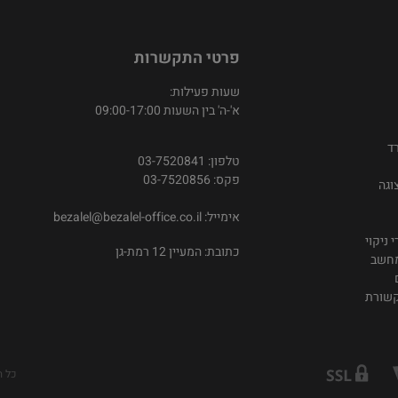
פרטי התקשרות
שעות פעילות:
א'-ה' בין השעות 09:00-17:00
ד
טלפון: 03-7520841
פקס: 03-7520856
וגה
אימייל:
bezalel@bezalel-office.co.il
 ניקוי
כתובת: המעיין 12 רמת-גן
מחשב
קשורת
כל ה