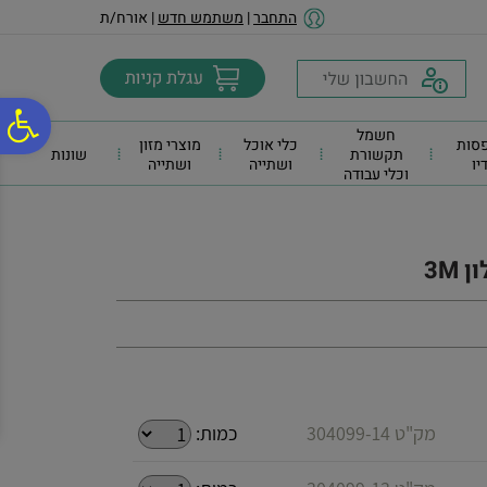
לתפריט
לתוכן
לתפריט
התחבר
|
משתמש חדש
| אורח/ת
אתר
המרכזי
נגישות
פ
חשמל
סות
כלי אוכל
מוצרי מזון
תקשורת
שונות
דיו
ושתייה
ושתייה
וכלי עבודה
סר
נג
 3M
מק"ט 304099-14
כמות: