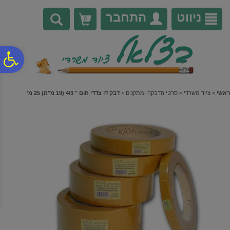
לתפריט
לתוכן
לתפריט
אתר
המרכזי
נגישות
ניווט
התחבר
0
פ
סר
ראשי
>
ציוד משרדי
>
סרטי הדבקה ומתקנים
>
דבק דו צדדי חום " 4/3 (19 מ"מ) 25 מ'
נג