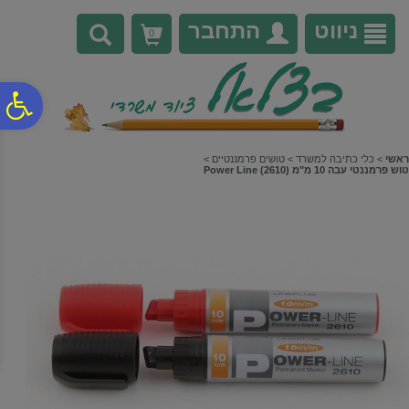
לתפריט
לתוכן
לתפריט
אתר
המרכזי
נגישות
ניווט
התחבר
0
פ
סר
ראשי
>
כלי כתיבה למשרד
>
טושים פרמננטיים
>
טוש פרמננטי עבה 10 מ"מ (2610) Power Line
נג