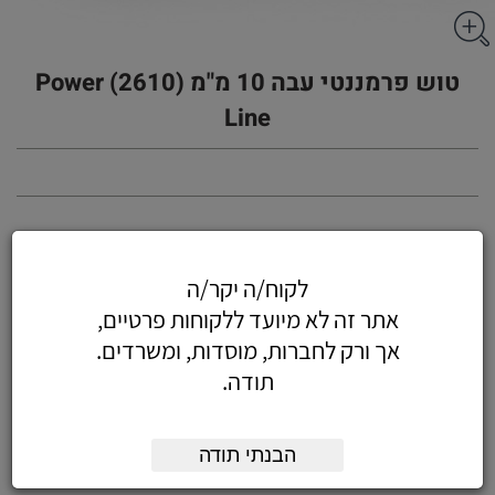
טוש פרמננטי עבה 10 מ"מ (2610) Power
Line
אפשרויות:
מק"ט
כמות:
לקוח/ה יקר/ה
טוש פרמננטי (2610) Power
אתר זה לא מיועד ללקוחות פרטיים,
Line, צבע שחור
100979-12
אך ורק לחברות, מוסדות, ומשרדים.
תודה.
מק"ט
כמות:
טוש פרמננטי (2610) Power
Line, צבע אדום
100979-14
הבנתי תודה