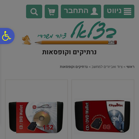
לתפריט
לתוכן
לתפריט
אתר
המרכזי
נגישות
ניווט
התחבר
0
פ
נרתיקים וקופסאות
סר
ראשי
>
ציוד ואביזרים למחשב
>
נרתיקים וקופסאות
נג