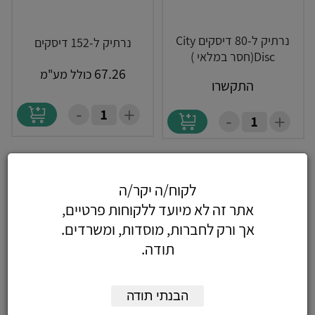
נרתיק ל-80 דיסקים City
נרתיק ל-152 דיסקים
Disc(חסר במלאי )
67.26
כולל מע"מ
התקשרו
-
+
-
+
לקוח/ה יקר/ה
אתר זה לא מיועד ללקוחות פרטיים,
אך ורק לחברות, מוסדות, ומשרדים.
תודה.
הבנתי תודה