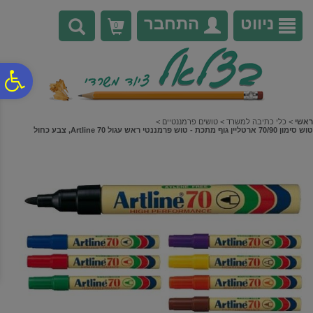
לתפריט
לתוכן
לתפריט
אתר
המרכזי
נגישות
ניווט
התחבר
0
פ
סר
ראשי
>
כלי כתיבה למשרד
>
טושים פרמננטיים
>
טוש סימון 70/90 ארטליין גוף מתכת - טוש פרמננטי ראש עגול Artline 70, צבע כחול
נג