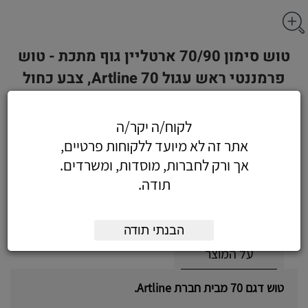
טוש סימון 70/90 ארטליין גוף מתכת - טוש
פרמננטי ראש עגול Artline 70, צבע כחול
לקוח/ה יקר/ה
אתר זה לא מיועד ללקוחות פרטיים,
5.43
כולל מע"מ
אך ורק לחברות, מוסדות, ומשרדים.
(4.60 לפני מע"מ)
תודה.
הוסף לעגלה
הזמן עכשיו
הבנתי תודה
על המוצר
טוש דגם 70 מבית חברת Artline.