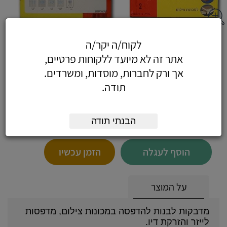
מדבקות לייזר 200 דף - 200 דפי מדבקות
לקוח/ה יקר/ה
63X24 מ"מ (36 בדף)
אתר זה לא מיועד ללקוחות פרטיים,
אך ורק לחברות, מוסדות, ומשרדים.
תודה.
63.72
כולל מע"מ
הבנתי תודה
(54 לפני מע"מ)
הוסף לעגלה
הזמן עכשיו
על המוצר
מדבקות לבנות להדפסה במכונות צילום, מדפסות
לייזר והזרקת דיו.