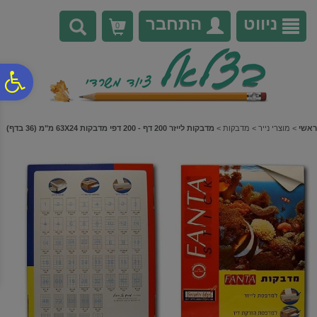
לתפריט
לתוכן
לתפריט
אתר
המרכזי
נגישות
ניווט
התחבר
0
פ
סר
ראשי
>
מוצרי נייר
>
מדבקות
>
מדבקות לייזר 200 דף - 200 דפי מדבקות 63X24 מ"מ (36 בדף)
נג