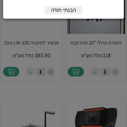
הבנתי תודה
מזוודת טרולי "20 מתרחבת
מכשיר למינציה Ziro LM-330
383.50
118
כולל מע"מ
כולל מע"מ
-
-
+
+