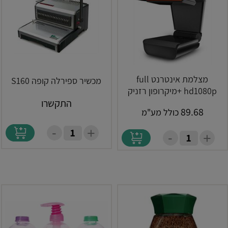
מצלמת אינטרנט full
מכשיר ספירלה קופה S160
hd1080p +מיקרופון רזניק
התקשרו
89.68
כולל מע"מ
-
+
-
+