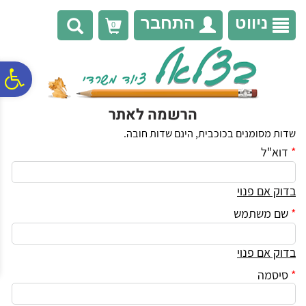
לתפריט
לתוכן
לתפריט
אתר
המרכזי
נגישות
ניווט
התחבר
0
פ
הרשמה לאתר
סר
שדות מסומנים בכוכבית, הינם שדות חובה.
*
דוא"ל
נג
בדוק אם פנוי
*
שם משתמש
בדוק אם פנוי
*
סיסמה