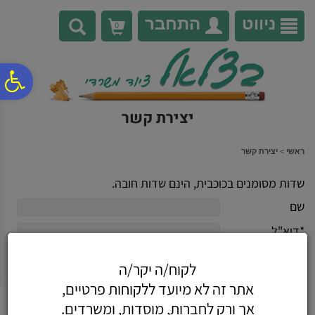
לתפריט
לתוכן
לתפריט
אתר
המרכזי
נגישות
ניווט
התחבר
0
פ
יצירת קשר
סר
ראשי
>
יצירת קשר
נג
שדות מסומנים בכוכבית, הינם שדות חובה.
שם
*דוא"ל
טלפון
לקוח/ה יקר/ה
הודעה
אתר זה לא מיועד ללקוחות פרטיים,
אך ורק לחברות, מוסדות, ומשרדים.