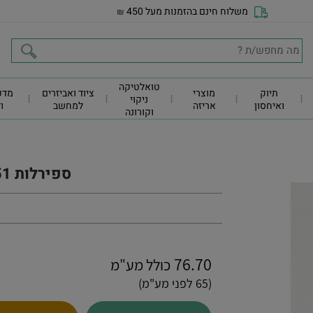
משלוח חינם בהזמנות מעל 450
₪
טואלטיקה
תיוק
מוצרי
ציוד ואביזרים
מדפ
ניקוי
ואיחסון
אריזה
למחשב
ו
וקורונה
ספירלות 51 מ"מ - 50 יח
76.70
כולל מע"מ
(65 לפני מע"מ)