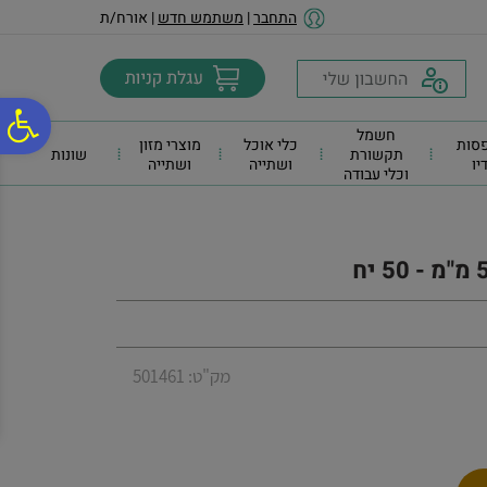
לתפריט
לתוכן
לתפריט
התחבר
|
משתמש חדש
| אורח/ת
אתר
המרכזי
נגישות
פ
חשמל
סות
כלי אוכל
מוצרי מזון
תקשורת
שונות
דיו
ושתייה
ושתייה
וכלי עבודה
סר
נג
מק"ט: 501461