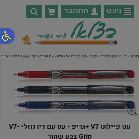
לתפריט
לתוכן
לתפריט
אתר
המרכזי
נגישות
ניווט
התחבר
0
פ
סר
ראשי
>
כלי כתיבה למשרד
>
עטים
>
עט פיילוט V7 +גריפ - עט עם דיו נוזלי V7-Grip צבע שחור
נג
עט פיילוט V7 +גריפ - עט עם דיו נוזלי V7-
Grip צבע שחור