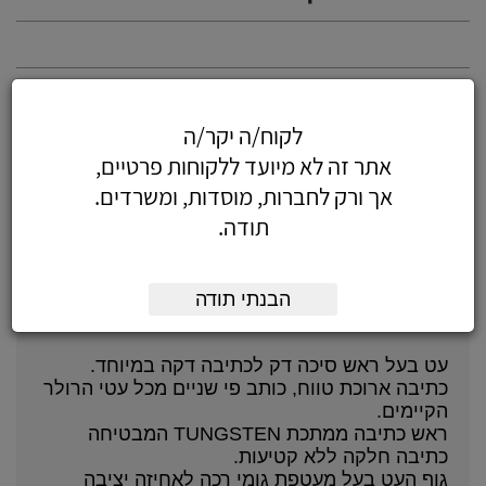
7.97
כולל מע"מ
לקוח/ה יקר/ה
(6.75 לפני מע"מ)
אתר זה לא מיועד ללקוחות פרטיים,
הוסף לעגלה
הזמן עכשיו
אך ורק לחברות, מוסדות, ומשרדים.
תודה.
על המוצר
הבנתי תודה
עט דגם V7-Hi-tecpoint Grip מבית חברת Pilot.
עט בעל ראש סיכה דק לכתיבה דקה במיוחד.
כתיבה ארוכת טווח, כותב פי שניים מכל עטי הרולר
הקיימים.
ראש כתיבה ממתכת TUNGSTEN המבטיחה
כתיבה חלקה ללא קטיעות.
גוף העט בעל מעטפת גומי רכה לאחיזה יציבה