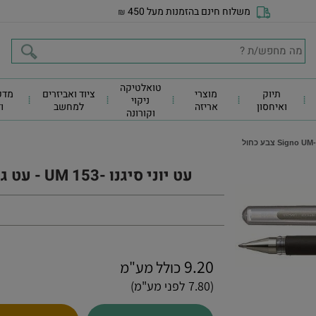
משלוח חינם בהזמנות מעל 450
₪
טואלטיקה
תיוק
מוצרי
ציוד ואביזרים
מדפ
ניקוי
ואיחסון
אריזה
למחשב
ו
וקורונה
עט יוני סיגנו -UM 153 - עט ג'ל 1.0 Signo UM-153 צבע כחול
9.20
כולל מע"מ
(7.80 לפני מע"מ)