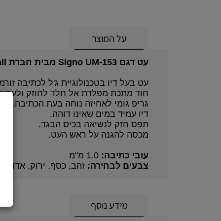
על המוצר
עט דגם Signo UM-153 מבית חברת Uniball.
עט בעל דיו בטכנולוגיית ג'ל לכתיבה זורמת
חוד מתכת מפלדת אל חלד לחוזק ולעמידו
גריפ גומי לאחיזה נוחה בעת הכתיבה.
דיו עמיד במים שאינו דוהה.
תפס חזק לנשיאה בכיס הבגד.
מכסה להגנה על ראש העט.
עובי כתיבה:
1.0 מ"מ
צבעים לבחירה:
זהב, כסף, ירוק, אדום, 
מידע נוסף