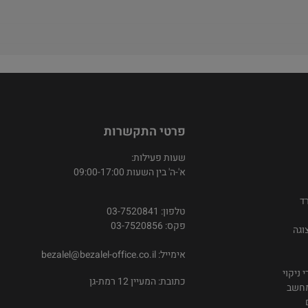
פרטי התקשרות
שעות פעילות:
א'-ה' בין השעות 09:00-17:00
ד
טלפון: 03-7520841
פקס: 03-7520856
וגה
אימייל:
bezalel@bezalel-office.co.il
 ניקוי
כתובת: המעיין 12 רמת-גן
מחשב