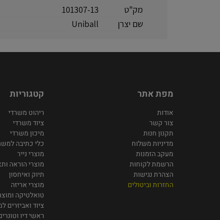
מק"ט
101307-13
שם יצרן
Uniball
מפת אתר
קטגוריות
אודות
ריהוט משרדי
צור קשר
ציוד משרדי
תקנון חנות
מיכון משרדי
מדיניות משלוח
כלי כתיבה למשר
מעקב הזמנות
מוצרי נייר
הרשמת לקוחות
מוצרי הוראה ותצ
הצהרת נגישות
תיוק ואיחסון
החזרות וביטולים
מוצרי אריזה
טואלטיקה ומוצרי
ציוד ואביזרים ל
ראשי דיו וטונרים