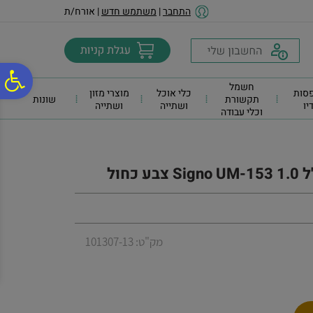
לתפריט
לתוכן
לתפריט
התחבר
|
משתמש חדש
| אורח/ת
אתר
המרכזי
נגישות
פ
חשמל
סות
כלי אוכל
מוצרי מזון
תקשורת
שונות
דיו
ושתייה
ושתייה
וכלי עבודה
סר
נג
מק"ט: 101307-13