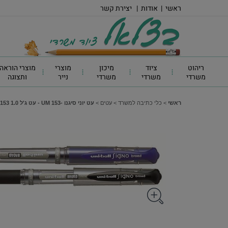
ראשי
|
אודות
|
יצירת קשר
ריהוט
ציוד
מיכון
מוצרי
מוצרי הוראה
משרדי
משרדי
משרדי
נייר
ותצוגה
ראשי
>
כלי כתיבה למשרד
>
עטים
>
עט יוני סיגנו -UM 153 - עט ג'ל 1.0 Signo UM-153 צבע כחול