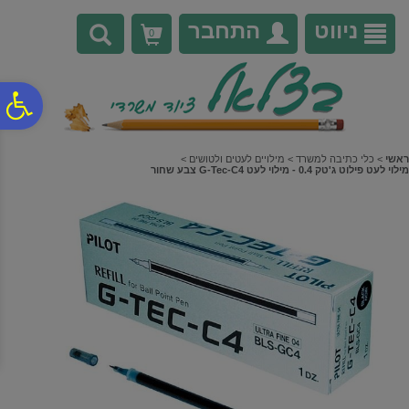
לתפריט
לתוכן
לתפריט
אתר
המרכזי
נגישות
ניווט
התחבר
0
פ
סר
ראשי
>
כלי כתיבה למשרד
>
מילויים לעטים ולטושים
>
מילוי לעט פילוט ג'טק 0.4 - מילוי לעט G-Tec-C4 צבע שחור
נג