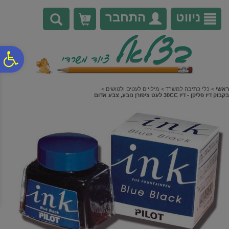
לתפריט
לתוכן
לתפריט
אתר
המרכזי
נגישות
ניווט
התחבר
0
פ
סר
ראשי
>
כלי כתיבה למשרד
>
מילויים לעטים ולטושים
>
בקבוק דיו פליקן - דיו 30CC לעט ציפורן נובע, צבע אדום
נג