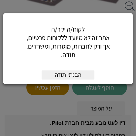
בקבוק דיו פליקן - דיו 30CC לעט ציפורן
לקוח/ה יקר/ה
נובע, צבע אדום
אתר זה לא מיועד ללקוחות פרטיים,
אך ורק לחברות, מוסדות, ומשרדים.
תודה.
21.24
כולל מע"מ
(18.00 לפני מע"מ)
הבנתי תודה
הוסף לעגלה
הזמן עכשיו
על המוצר
דיו לעט נובע מבית חברת Pilot.
בקבוק דיו למילוי דיו לעט ציפורן נובע.