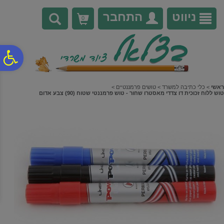
לתפריט
לתוכן
לתפריט
אתר
המרכזי
נגישות
ניווט
התחבר
0
פ
סר
ראשי
>
כלי כתיבה למשרד
>
טושים פרמננטיים
>
טוש ללוח זכוכית דו צדדי מאסטרו שחור - טוש פרמננטי שטוח (90) צבע אדום
נג