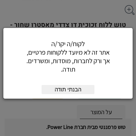
טוש ללוח זכוכית דו צדדי מאסטרו שחור -
טוש פרמננטי שטוח (90) צבע אדום
לקוח/ה יקר/ה
אתר זה לא מיועד ללקוחות פרטיים,
אך ורק לחברות, מוסדות, ומשרדים.
8.02
כולל מע"מ
תודה.
(6.80 לפני מע"מ)
הבנתי תודה
הוסף לעגלה
הזמן עכשיו
על המוצר
טוש פרמננטי מבית חברת Power Line.