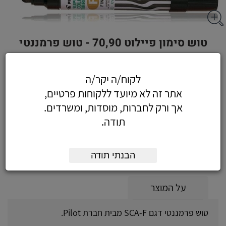
טוש סימון פיילוט 70,90 - טוש פרמננטי
SCA-F צבע כתום
לקוח/ה יקר/ה
אתר זה לא מיועד ללקוחות פרטיים,
אך ורק לחברות, מוסדות, ומשרדים.
2.94
כולל מע"מ
תודה.
(2.49 לפני מע"מ)
הוסף לעגלה
הזמן עכשיו
הבנתי תודה
על המוצר
טוש פרמננטי דגם SCA-F מבית חברת Pilot.