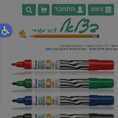
לתפריט
לתוכן
לתפריט
אתר
המרכזי
נגישות
ניווט
התחבר
0
פ
סר
ראשי
>
כלי כתיבה למשרד
>
טושים פרמננטיים
>
טוש סימון פיילוט 70,90 - טוש פרמננטי SCA-F צבע כתום
נג