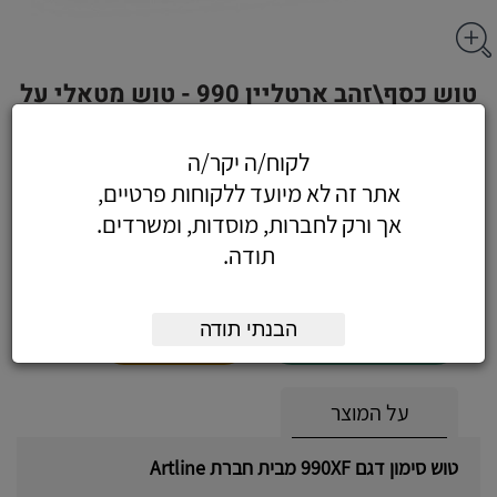
טוש כסף\זהב ארטליין 990 - טוש מטאלי על
בסיס שמן, כסף, Artline 990XF
לקוח/ה יקר/ה
אתר זה לא מיועד ללקוחות פרטיים,
אך ורק לחברות, מוסדות, ומשרדים.
11.80
כולל מע"מ
תודה.
(10.00 לפני מע"מ)
הבנתי תודה
הוסף לעגלה
הזמן עכשיו
על המוצר
טוש סימון דגם 990XF מבית חברת Artline