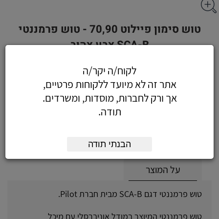
טוש סימון פיילוט 70,90 - טוש פרמננטי
SCA-B צבע צהוב
לקוח/ה יקר/ה
אתר זה לא מיועד ללקוחות פרטיים,
2.94
כולל מע"מ
אך ורק לחברות, מוסדות, ומשרדים.
תודה.
(2.49 לפני מע"מ)
הוסף לעגלה
הזמן עכשיו
הבנתי תודה
על המוצר
טוש פרמננטי דגם SCA-B מבית חברת Pilot.
טוש פרמננטי המיוצר במודל אוניברסלי עם מיכל