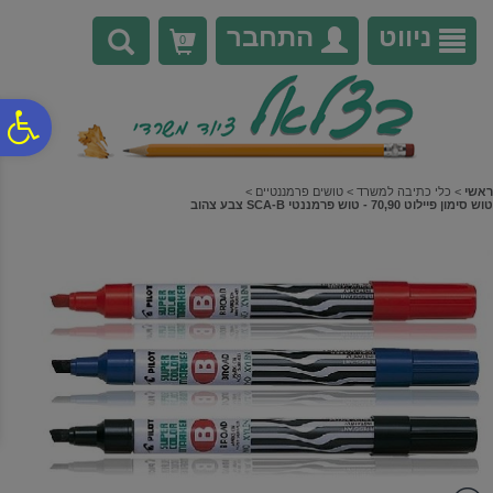
לתפריט
לתוכן
לתפריט
אתר
המרכזי
נגישות
ניווט
התחבר
0
פ
סר
ראשי
>
כלי כתיבה למשרד
>
טושים פרמננטיים
>
טוש סימון פיילוט 70,90 - טוש פרמננטי SCA-B צבע צהוב
נג