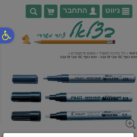
לתפריט
לתוכן
לתפריט
אתר
המרכזי
נגישות
ניווט
התחבר
0
פ
סר
ראשי
>
כלי כתיבה למשרד
>
טושים פרמננטיים
>
טוש כסף SC עובי M עבה - טוש כסף SC עובי M עבה
נג