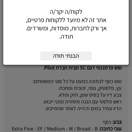
טוש כסף SC עובי M עבה - טוש כסף SC עובי
M עבה
לקוח/ה יקר/ה
אתר זה לא מיועד ללקוחות פרטיים,
אך ורק לחברות, מוסדות, ומשרדים.
תודה.
על המוצר
הבנתי תודה
טוש פרמננטי דגם SC מבית חברת Pilot.
טוש כסף לכתיבה כמעט על כל סוגי המשטחים:
עץ, פלסטיק, גומי, זכוכית ומתכת.
צבע דיו על בסיס שמן, חזק ומלא.
ראש פלסטי עם הגנה מיוחדת מפני ייבוש.
הדיו עמיד במים ודהייה לאחר שהתייבש.
צבע:
כסף
עובי כתיבה:
Extra Fine - EF / Medium - M / Broad - B