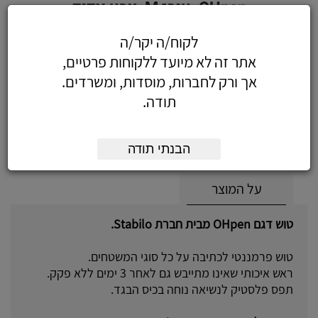
OHpen, עובי M, צבע אדום
לקוח/ה יקר/ה
אתר זה לא מיועד ללקוחות פרטיים,
אך ורק לחברות, מוסדות, ומשרדים.
4.96
כולל מע"מ
תודה.
(4.20 לפני מע"מ)
הוסף לעגלה
הזמן עכשיו
הבנתי תודה
על המוצר
טוש דגם OHpen מבית חברת Stabilo.
טוש פרמננטי לכתיבה על כל סוגי המשטחים.
ראש איכותי שאינו מתייבש גם לאחר 3 ימים ללא פקק.
תפס פלסטיק לנשיאה נוחה בכיס הבגד.