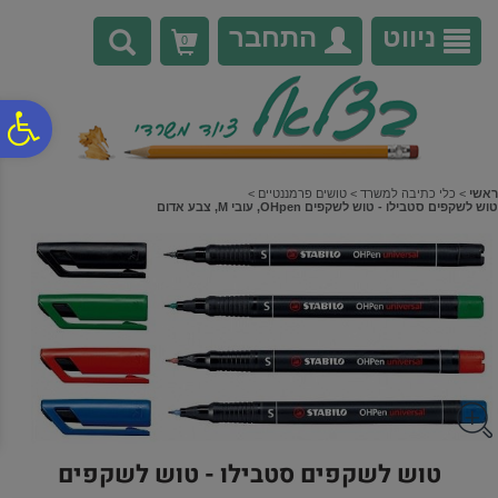
לתפריט
לתוכן
לתפריט
אתר
המרכזי
נגישות
ניווט
התחבר
0
פ
סר
ראשי
>
כלי כתיבה למשרד
>
טושים פרמננטיים
>
טוש לשקפים סטבילו - טוש לשקפים OHpen, עובי M, צבע אדום
נג
טוש לשקפים סטבילו - טוש לשקפים