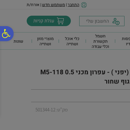
לתפריט
לתוכן
לתפריט
התחבר
|
משתמש חדש
| אורח/ת
אתר
המרכזי
נגישות
פ
חשמל
סות
כלי אוכל
מוצרי מזון
תקשורת
שונות
דיו
ושתייה
ושתייה
וכלי עבודה
סר
נג
עיפרון מכני יוני+גריפ 0.5+0.7 (יפני ) - עפרון מכני 0.5 M5-118
מק"ט: 501344-12