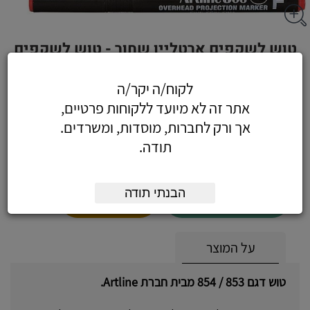
טוש לשקפים ארטליין שחור - טוש לשקפים
854 עובי M - צבע שחור
לקוח/ה יקר/ה
אתר זה לא מיועד ללקוחות פרטיים,
אך ורק לחברות, מוסדות, ומשרדים.
10.97
כולל מע"מ
תודה.
(9.30 לפני מע"מ)
הבנתי תודה
הוסף לעגלה
הזמן עכשיו
על המוצר
טוש דגם 853 / 854 מבית חברת Artline.