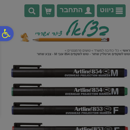
לתפריט
לתוכן
לתפריט
אתר
המרכזי
נגישות
ניווט
התחבר
0
פ
סר
ראשי
>
כלי כתיבה למשרד
>
טושים פרמננטיים
>
טוש לשקפים ארטליין שחור - טוש לשקפים 854 עובי M - צבע שחור
נג