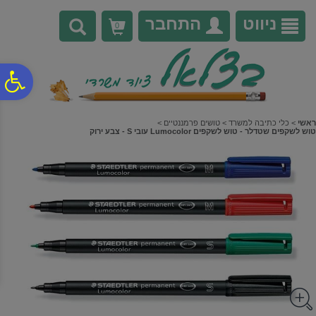
לתפריט
לתוכן
לתפריט
אתר
המרכזי
נגישות
ניווט
התחבר
0
פ
סר
ראשי
>
כלי כתיבה למשרד
>
טושים פרמננטיים
>
טוש לשקפים שטדלר - טוש לשקפים Lumocolor עובי S - צבע ירוק
נג