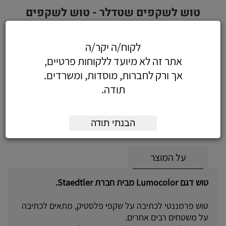
טוש לשקפים שטדלר - טוש לשקפים
Lumocolor עובי S - צבע ירוק
לקוח/ה יקר/ה
אתר זה לא מיועד ללקוחות פרטיים,
אך ורק לחברות, מוסדות, ומשרדים.
5.49
כולל מע"מ
תודה.
(4.65 לפני מע"מ)
הוסף לעגלה
הזמן עכשיו
הבנתי תודה
על המוצר
טוש דגם Lumocolor מבית חברת Staedtler.
טוש פרמננטי לכתיבה על שקפי פלסטיק, מתאים לכתיבה
על משטחים רבים אחרים.