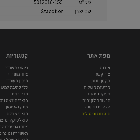
מק"ט
5012318-155
שם יצרן
Staedtler
מפת אתר
קטגוריות
אודות
ריהוט משרדי
צור קשר
ציוד משרדי
תקנון חנות
מיכון משרדי
מדיניות משלוח
כלי כתיבה למשר
מעקב הזמנות
מוצרי נייר
הרשמת לקוחות
מוצרי הוראה ותצ
הצהרת נגישות
תיוק ואיחסון
החזרות וביטולים
מוצרי אריזה
טואלטיקה ומוצרי
ציוד ואביזרים ל
ראשי דיו וטונרים
מוצרי חשמל ות