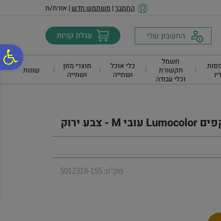
לתפריט
לתוכן
לתפריט
התחבר
|
משתמש חדש
| אורח/ת
אתר
המרכזי
נגישות
פ
חשמל
סות
כלי אוכל
מוצרי מזון
תקשורת
שונות
דיו
ושתייה
ושתייה
וכלי עבודה
סר
נג
בע ירוק
מק"ט: 5012318-155