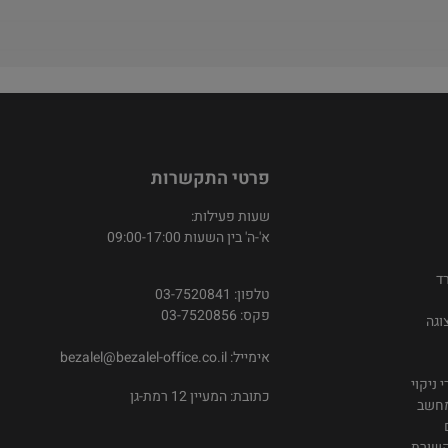
פרטי התקשרות
שעות פעילות:
א'-ה' בין השעות 09:00-17:00
ד
טלפון: 03-7520841
פקס: 03-7520856
וגה
אימייל:
bezalel@bezalel-office.co.il
 ניקוי
כתובת: המעיין 12 רמת-גן
מחשב
קשורת