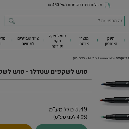
משלוח חינם בהזמנות מעל 450
₪
טואלטיקה
תיוק
מוצרי
ציוד ואביזרים
מדפ
ניקוי
ואיחסון
אריזה
למחשב
ו
וקורונה
בי M - צבע ירוק
טוש לשקפים שטדלר - טוש לשקפים Lumocolor עובי M - צ
5.49
כולל מע"מ
(4.65 לפני מע"מ)