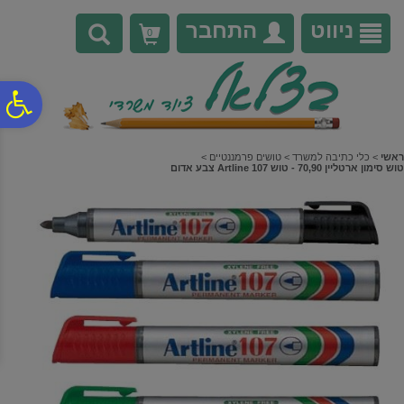
לתפריט
לתוכן
לתפריט
אתר
המרכזי
נגישות
ניווט
התחבר
0
פ
סר
ראשי
>
כלי כתיבה למשרד
>
טושים פרמננטיים
>
טוש סימון ארטליין 70,90 - טוש Artline 107 צבע אדום
נג