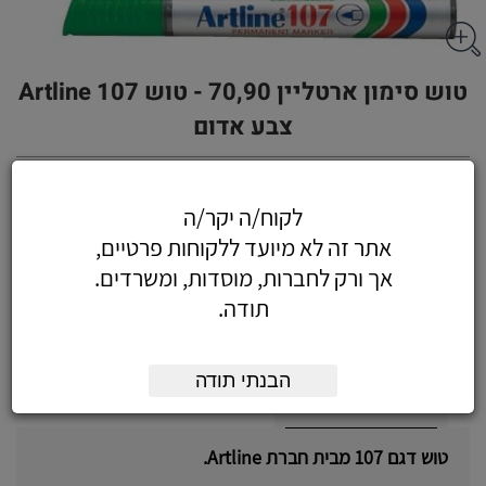
טוש סימון ארטליין 70,90 - טוש Artline 107
צבע אדום
לקוח/ה יקר/ה
3.89
כולל מע"מ
אתר זה לא מיועד ללקוחות פרטיים,
(3.30 לפני מע"מ)
אך ורק לחברות, מוסדות, ומשרדים.
תודה.
הוסף לעגלה
הזמן עכשיו
הבנתי תודה
על המוצר
טוש דגם 107 מבית חברת Artline.