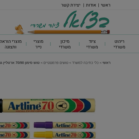
ראשי
|
אודות
|
יצירת קשר
ריהוט
ציוד
מיכון
מוצרי
מוצרי הוראה
משרדי
משרדי
משרדי
נייר
ותצוגה
ראשי
>
כלי כתיבה למשרד
>
טושים פרמננטיים
>
טוש סימון 70/90 ארטליין גוף מתכת - טוש פרמננטי ראש עגול Artline 70, צבע אדום