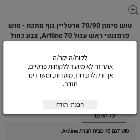
טוש סימון 70/90 ארטליין גוף מתכת - טוש
פרמננטי ראש עגול Artline 70, צבע כחול
לקוח/ה יקר/ה
אתר זה לא מיועד ללקוחות פרטיים,
5.43
כולל מע"מ
אך ורק לחברות, מוסדות, ומשרדים.
(4.60 לפני מע"מ)
תודה.
הוסף לעגלה
הזמן עכשיו
הבנתי תודה
על המוצר
טוש דגם 70 מבית חברת Artline.