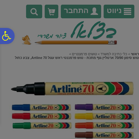
לתפריט
לתוכן
לתפריט
אתר
המרכזי
נגישות
ניווט
התחבר
0
פ
סר
ראשי
>
כלי כתיבה למשרד
>
טושים פרמננטיים
>
טוש סימון 70/90 ארטליין גוף מתכת - טוש פרמננטי ראש עגול Artline 70, צבע כחול
נג