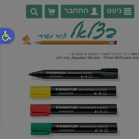
לתפריט
לתוכן
לתפריט
אתר
המרכזי
נגישות
ניווט
התחבר
0
פ
סר
ראשי
>
כלי כתיבה למשרד
>
טושים פרמננטיים
>
טוש סימון 70\90 שטדלר - טוש Staedtler 352, צבע ירוק
נג