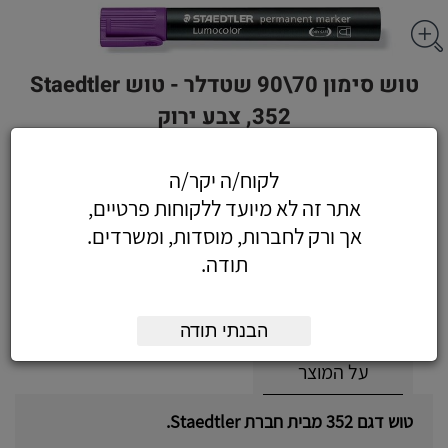
טוש סימון 70\90 שטדלר - טוש Staedtler
352, צבע ירוק
לקוח/ה יקר/ה
אתר זה לא מיועד ללקוחות פרטיים,
2.83
כולל מע"מ
אך ורק לחברות, מוסדות, ומשרדים.
(2.40 לפני מע"מ)
תודה.
הוסף לעגלה
הזמן עכשיו
הבנתי תודה
על המוצר
טוש דגם 352 מבית חברת Staedtler.