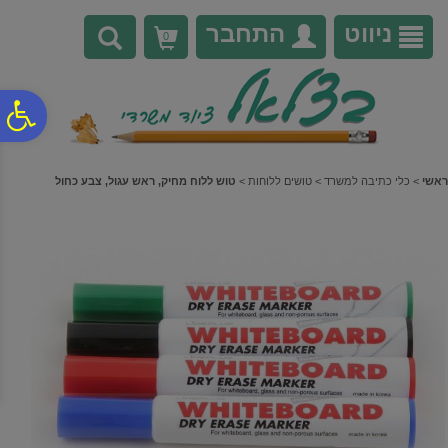
לתפריט
לתוכן
לתפריט
אתר
המרכזי
נגישות
ניווט
התחבר
0
פ
סר
ראשי
>
כלי כתיבה למשרד
>
טושים ללוחות
>
טוש ללוח מחיק, ראש עגול, צבע כחול
נג