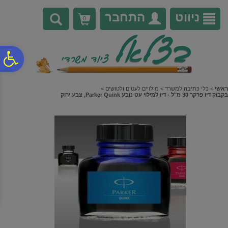
לתפריט
לתוכן
לתפריט
אתר
המרכזי
נגישות
ניווט
התחבר
0
פ
סר
ראשי
>
כלי כתיבה למשרד
>
מילויים לעטים ולטושים
>
בקבוק דיו פרקר 30 מ"ל - דיו למילוי עט נובע Parker Quink, צבע ירוק
נג