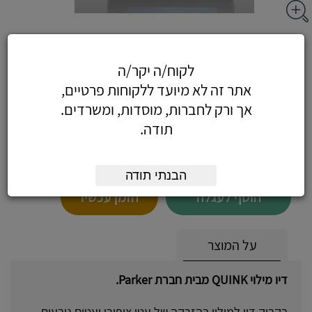
בקבוק דיו פרקר 30 מ"ל - דיו למילוי עט נובע
Parker Quink, צבע ירוק
לקוח/ה יקר/ה
אתר זה לא מיועד ללקוחות פרטיים,
אך ורק לחברות, מוסדות, ומשרדים.
תודה.
25.37
כולל מע"מ
(21.50 לפני מע"מ)
הבנתי תודה
הוסף לעגלה
הזמן עכשיו
על המוצר
דיו מילוי QUINK מבית חברת Parker.
בקבוק דיו למילוי בהזרקה של עטי ציפורן ועטים נובעים.