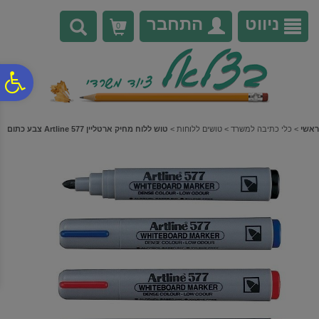
לתפריט
לתוכן
לתפריט
אתר
המרכזי
נגישות
ניווט
התחבר
0
פ
סר
ראשי
>
כלי כתיבה למשרד
>
טושים ללוחות
>
טוש ללוח מחיק ארטליין Artline 577 צבע כתום
נג