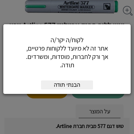
טוש ללוח מחיק ארטליין Artline 577 צבע
כתום
לקוח/ה יקר/ה
אתר זה לא מיועד ללקוחות פרטיים,
אך ורק לחברות, מוסדות, ומשרדים.
תודה.
5.55
כולל מע"מ
(4.70 לפני מע"מ)
הבנתי תודה
הוסף לעגלה
הזמן עכשיו
על המוצר
טוש דגם 577 מבית חברת Artline.