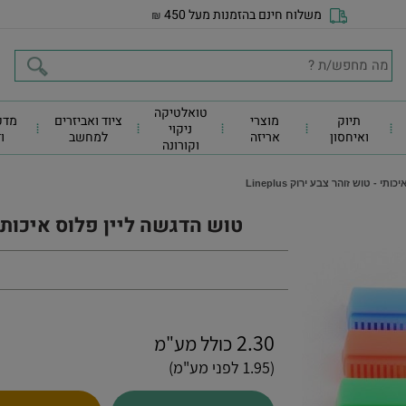
משלוח חינם בהזמנות מעל 450
₪
טואלטיקה
תיוק
מוצרי
ציוד ואביזרים
מדפ
ניקוי
ואיחסון
אריזה
למחשב
ו
וקורונה
י - טוש זוהר צבע ירוק Lineplus
טוש הדגשה ליין פלוס איכותי - טו
2.30
כולל מע"מ
(1.95 לפני מע"מ)