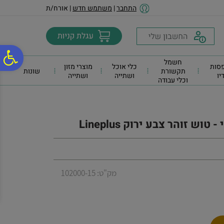
לתפריט
לתוכן
לתפריט
התחבר
|
משתמש חדש
| אורח/ת
אתר
המרכזי
נגישות
פ
חשמל
סות
כלי אוכל
מוצרי מזון
תקשורת
שונות
דיו
ושתייה
ושתייה
וכלי עבודה
סר
נג
ש זוהר צבע ירוק Lineplus
מק"ט: 102000-15