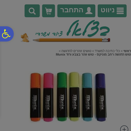
לתפריט
לתוכן
לתפריט
אתר
המרכזי
נגישות
ניווט
התחבר
0
פ
סר
ראשי
>
כלי כתיבה למשרד
>
טושים זוהרים להדגשה
>
טוש הדגשה רחב מוניקס - טוש זוהר בצבע ורוד Munix
נג