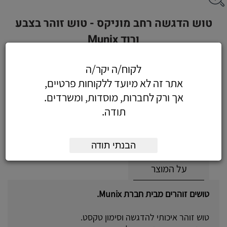
טוש הדגשה רחב מוניקס - טוש זוהר בצבע
ורוד Munix
לקוח/ה יקר/ה
אתר זה לא מיועד ללקוחות פרטיים,
1.36
כולל מע"מ
אך ורק לחברות, מוסדות, ומשרדים.
(1.15 לפני מע"מ)
תודה.
הוסף לעגלה
הזמן עכשיו
הבנתי תודה
על המוצר
טושים זוהרים מבית חברת Munix.
טוש זוהר איכותי להדגשה וסימון טקסט.